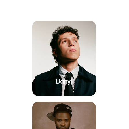
Rap
Danyl